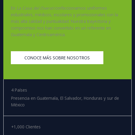
En
La Casa del Overol
confeccionamos uniformes
industriales, médicos, escolares y promocionales con la
más alta calidad y puntualidad. Nuestra trayectoria y
compromiso nos han convertido en un referente en
Guatemala y Centroamérica.
CONOCE MÁS SOBRE NOSOTROS
4 Países
Presencia en Guatemala, El Salvador, Honduras y sur de
México
+1,000 Clientes