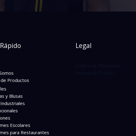
Rápido
Legal
Política de Privacidad
 Somos
Política de Cookies
 de Productos
les
as y Blusas
Industriales
cionales
lones
rmes Escolares
rmes para Restaurantes